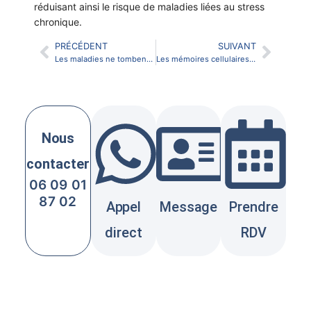
réduisant ainsi le risque de maladies liées au stress
chronique.
PRÉCÉDENT
SUIVANT
Les maladies ne tombent pas du ciel : l’intelligence du symptôme
Les mémoires cellulaires : quand le corps se souvient des traumatismes
Nous
contacter
06 09 01
87 02
Appel
Message
Prendre
direct
RDV