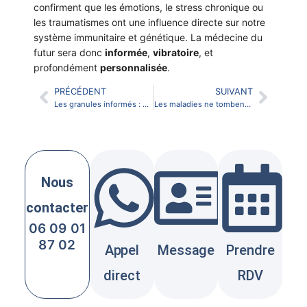
confirment que les émotions, le stress chronique ou
les traumatismes ont une influence directe sur notre
système immunitaire et génétique. La médecine du
futur sera donc
informée
,
vibratoire
, et
profondément
personnalisée
.
PRÉCÉDENT
SUIVANT
Les granules informés : une innovation en quête de reconnaissance scientifique
Les maladies ne tombent pas du ciel : l’intelligence du symptôme
Nous
contacter
06 09 01
87 02
Appel
Message
Prendre
direct
RDV