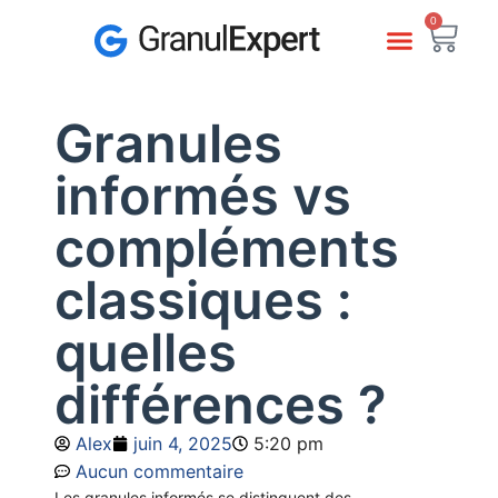
0
Granules
informés vs
compléments
classiques :
quelles
différences ?
Alex
juin 4, 2025
5:20 pm
Aucun commentaire
Les granules informés se distinguent des